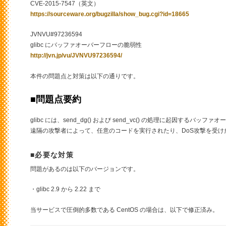
CVE-2015-7547（英文）
https://sourceware.org/bugzilla/show_bug.cgi?id=18665
JVNVU#97236594
glibc にバッファオーバーフローの脆弱性
http://jvn.jp/vu/JVNVU97236594/
本件の問題点と対策は以下の通りです。
■問題点要約
glibc には、send_dg() および send_vc() の処理に起因するバ
遠隔の攻撃者によって、任意のコードを実行されたり、DoS攻撃を受け
■必要な対策
問題があるのは以下のバージョンです。
・glibc 2.9 から 2.22 まで
当サービスで圧倒的多数である CentOS の場合は、以下で修正済み。