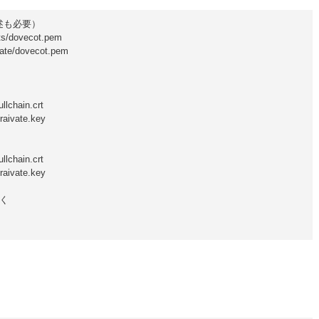
も必要）

ts/dovecot.pem

vate/dovecot.pem

llchain.crt

aivate.key

llchain.crt

aivate.key

く
