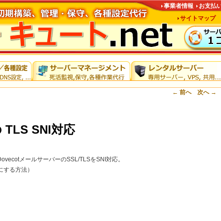
事業者情報
お支払
サイトマップ
投稿ナビゲーショ
←
前へ
次へ
→
 の TLS SNI対応
x/DovecotメールサーバーのSSL/TLSをSNI対応。
にする方法）