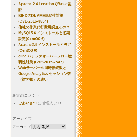
Apache 2.4 LocationでBasic認
証
BINDのDNAME脆弱性対策
(CVE-2016-8864)
他社の作業代行費用調査その２
MySQL5.6 インストールと初期
設定(CentOS 6)
Apache2.4 インストールと設定
(CentOS 6)
glibc バッファオーバーフロー脆
弱性対策 (CVE-2015-7547)
Webサーバーの同時接続数と
Google Analytics セッション数
（訪問数）の違い
最近のコメント
ごあいさつ
に
管理人
より
アーカイブ
アーカイブ