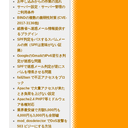
お申し込みからの作業の流れ
サーバー設定・サーバー管理の
ご利用条件
BINDの複数の脆弱性対策 (CVE-
2017-3136他)
総務省へ迷惑メール情報提供す
るプラグイン
SPF判定をパスするスパムメー
ルの例（SPFは意味がない証
拠）
GoogleのGmailのIPv6逆引き判
定が迷惑な問題
SPFで迷惑メール判定が逆にス
パムを増長させる問題
fail2ban で不正アクセスをブロ
ック
Apache で大量アクセスが来た
とき負荷を上げない設定
Apache2.4 PHP7等ミドルウェ
ア各種対応
業界最安値で月額5,000円も
4,000円も3,000円も全部嘘
mod_dosdetector でDoS攻撃を
503 ビジーにする方法