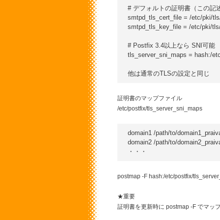
# デフォルトの証明書（この記述
smtpd_tls_cert_file = /etc/pki/tls
smtpd_tls_key_file = /etc/pki/tls/
# Postfix 3.4以上なら SNI可能

tls_server_sni_maps = hash:/etc
証明書のマップファイル
/etc/postfix/tls_server_sni_maps
domain1 /path/to/domain1_praivat
domain2 /path/to/domain2_praivat
postmap -F hash:/etc/postfix/tls_serv
★重要
証明書を更新時に postmap -F で