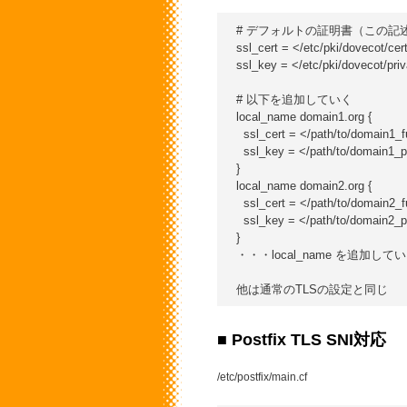
# デフォルトの証明書（この記述
ssl_cert = </etc/pki/dovecot/cer
ssl_key = </etc/pki/dovecot/pri
# 以下を追加していく

local_name domain1.org {

  ssl_cert = </path/to/domain1_fu
  ssl_key = </path/to/domain1_pr
}

local_name domain2.org {

  ssl_cert = </path/to/domain2_fu
  ssl_key = </path/to/domain2_pr
}

・・・local_name を追加してい
■ Postfix TLS SNI対応
/etc/postfix/main.cf