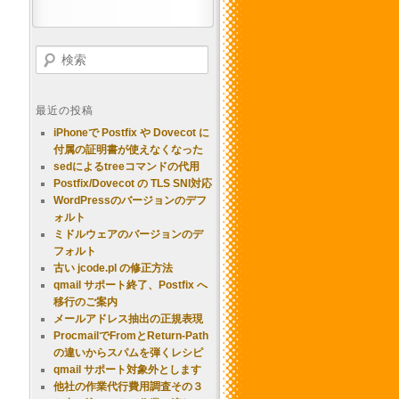
検索
最近の投稿
iPhoneで Postfix や Dovecot に
付属の証明書が使えなくなった
sedによるtreeコマンドの代用
Postfix/Dovecot の TLS SNI対応
WordPressのバージョンのデフ
ォルト
ミドルウェアのバージョンのデ
フォルト
古い jcode.pl の修正方法
qmail サポート終了、Postfix へ
移行のご案内
メールアドレス抽出の正規表現
ProcmailでFromとReturn-Path
の違いからスパムを弾くレシピ
qmail サポート対象外とします
他社の作業代行費用調査その３