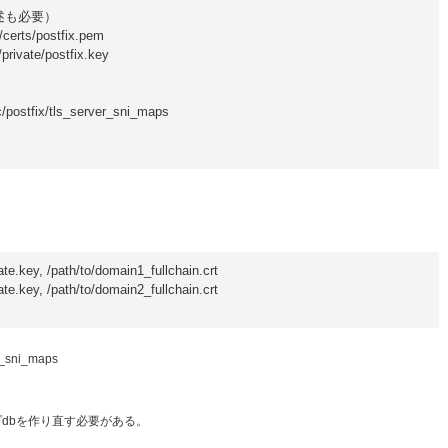
も必要）

/certs/postfix.pem

private/postfix.key

/postfix/tls_server_sni_maps

e.key, /path/to/domain1_fullchain.crt

e.key, /path/to/domain2_fullchain.crt

er_sni_maps
マップdbを作り直す必要がある。