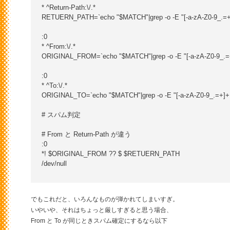
* ^Return-Path:\/.*

RETUERN_PATH=`echo "$MATCH"|grep -o -E "[-a-zA-Z0-9_.=+]+@[
:0

* ^From:\/.*

ORIGINAL_FROM=`echo "$MATCH"|grep -o -E "[-a-zA-Z0-9_.=+]+@
:0

* ^To:\/.*

ORIGINAL_TO=`echo "$MATCH"|grep -o -E "[-a-zA-Z0-9_.=+]+@[-a
# スパム判定

# From と Return-Path が違う

:0

*! $ORIGINAL_FROM ?? $ $RETUERN_PATH

/dev/null

でもこれだと、いろんなものが弾かれてしまいすぎ。
いやいや、それはちょっと厳しすぎると思う場合、
From と To が同じときスパム確定にするなら以下