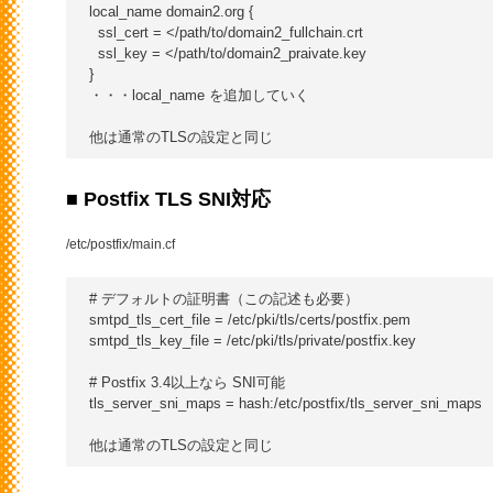
local_name domain2.org {

  ssl_cert = </path/to/domain2_fullchain.crt

  ssl_key = </path/to/domain2_praivate.key

}

・・・local_name を追加していく

■ Postfix TLS SNI対応
/etc/postfix/main.cf
# デフォルトの証明書（この記述も必要）

smtpd_tls_cert_file = /etc/pki/tls/certs/postfix.pem

smtpd_tls_key_file = /etc/pki/tls/private/postfix.key

# Postfix 3.4以上なら SNI可能

tls_server_sni_maps = hash:/etc/postfix/tls_server_sni_maps
