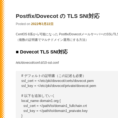
Postfix/Dovecot の TLS SNI対応
Posted on
2022年3月22日
CentOS 8系から可能になった Postfix/DovecotメールサーバーのSSL/T
（複数の証明書でマルチドメイン運用にする方法）
■ Dovecot TLS SNI対応
/etc/dovecot/conf.d/10-ssl.conf
# デフォルトの証明書（この記述も必要）

ssl_cert = </etc/pki/dovecot/certs/dovecot.pem

ssl_key = </etc/pki/dovecot/private/dovecot.pem

# 以下を追加していく

local_name domain1.org {

  ssl_cert = </path/to/domain1_fullchain.crt

  ssl_key = </path/to/domain1_praivate.key

}
