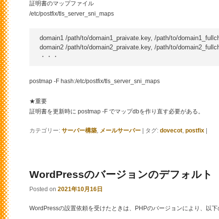
証明書のマップファイル
/etc/postfix/tls_server_sni_maps
domain1 /path/to/domain1_praivate.key, /path/to/domain1_fullcha
domain2 /path/to/domain2_praivate.key, /path/to/domain2_fullcha
postmap -F hash:/etc/postfix/tls_server_sni_maps
★重要
証明書を更新時に postmap -F でマップdbを作り直す必要がある。
カテゴリー:
サーバー構築
,
メールサーバー
|
タグ:
dovecot
,
postfix
|
WordPressのバージョンのデフォルト
Posted on
2021年10月16日
WordPressの設置依頼を受けたときは、PHPのバージョンにより、