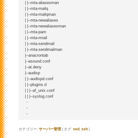
| |--mta-aliasesman

| |--mta-mailq

| |--mta-mailqman

| |--mta-newaliases

| |--mta-newaliasesman

| |--mta-pam

| |--mta-rmail

| |--mta-sendmail

| |--mta-sendmailman

|--anacrontab

|--asound.conf

|--at.deny

|--audisp

| |--audispd.conf

| |--plugins.d

| | |--af_unix.conf

| | |--syslog.conf

・

・

カテゴリー:
サーバー管理
|
タグ:
sed
,
ssh
|