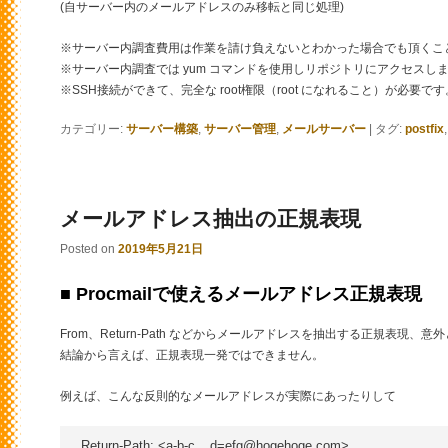
(自サーバー内のメールアドレスのみ移転と同じ処理)
※サーバー内調査費用は作業を請け負えないとわかった場合でも頂くこ
※サーバー内調査では yum コマンドを使用しリポジトリにアクセスし
※SSH接続ができて、完全な root権限（root になれること）が必要です
カテゴリー:
サーバー構築
,
サーバー管理
,
メールサーバー
|
タグ:
postfix
メールアドレス抽出の正規表現
Posted on
2019年5月21日
■ Procmailで使えるメールアドレス正規表現
From、Return-Path などからメールアドレスを抽出する正規表現、
結論から言えば、正規表現一発ではできません。
例えば、こんな反則的なメールアドレスが実際にあったりして