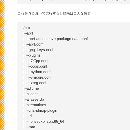
これを /etc 直下で実行すると結果はこんな感じ
/etc

|--abrt

| |--abrt-action-save-package-data.conf

| |--abrt.conf

| |--gpg_keys.conf

| |--plugins

| | |--CCpp.conf

| | |--oops.conf

| | |--python.conf

| | |--vmcore.conf

| | |--xorg.conf

|--adjtime

|--aliases

|--aliases.db

|--alternatives

| |--cifs-idmap-plugin

| |--ld

| |--libnssckbi.so.x86_64

| |--mta
