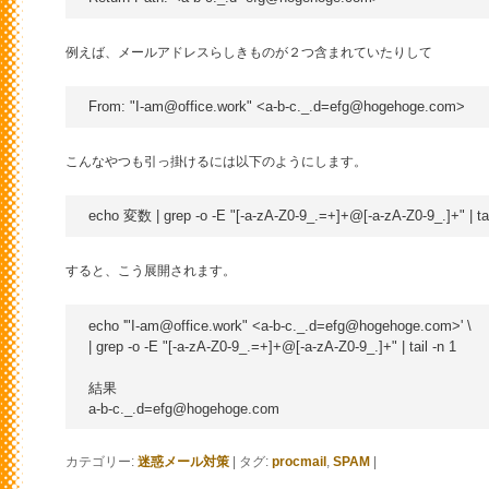
例えば、メールアドレスらしきものが２つ含まれていたりして
こんなやつも引っ掛けるには以下のようにします。
すると、こう展開されます。
echo '"I-am@office.work" <a-b-c._.d=efg@hogehoge.com>' \

| grep -o -E "[-a-zA-Z0-9_.=+]+@[-a-zA-Z0-9_.]+" | tail -n 1

結果

カテゴリー:
迷惑メール対策
|
タグ:
procmail
,
SPAM
|