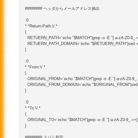
######## ヘッダからメールアドレス抽出

:0

* ^Return-Path:\/.*

{

  RETUERN_PATH=`echo "$MATCH"|grep -o -E "[-a-zA-Z0-9_.=+]+
  RETUERN_PATH_DOMAIN=`echo "$RETUERN_PATH"|sed -r "s/.*
}

:0

* ^From:\/.*

{

  ORIGINAL_FROM=`echo "$MATCH"|grep -o -E "[-a-zA-Z0-9_.=+]
  ORIGINAL_FROM_DOMAIN=`echo "$ORIGINAL_FROM"|sed -r "s/
}

:0

* ^To:\/.*

{

  ORIGINAL_TO=`echo "$MATCH"|grep -o -E "[-a-zA-Z0-9_.=+]+@[
}

######## スパム判定
