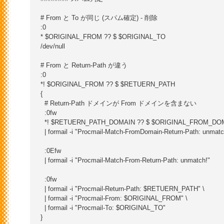
# From と To が同じ (スパム確定) - 削除

:0

* $ORIGINAL_FROM ?? $ $ORIGINAL_TO

/dev/null

# From と Return-Path が違う

:0

*! $ORIGINAL_FROM ?? $ $RETUERN_PATH

{

  # Return-Path ドメインが From ドメインを含まない

  :0fw

  *! $RETUERN_PATH_DOMAIN ?? $ $ORIGINAL_FROM_DOM
  | formail -i "Procmail-Match-FromDomain-Return-Path: unmatch
  :0Efw

  | formail -i "Procmail-Match-From-Return-Path: unmatch!"

  :0fw

  | formail -i "Procmail-Return-Path: $RETUERN_PATH" \

  | formail -i "Procmail-From: $ORIGINAL_FROM" \

  | formail -i "Procmail-To: $ORIGINAL_TO"

}
