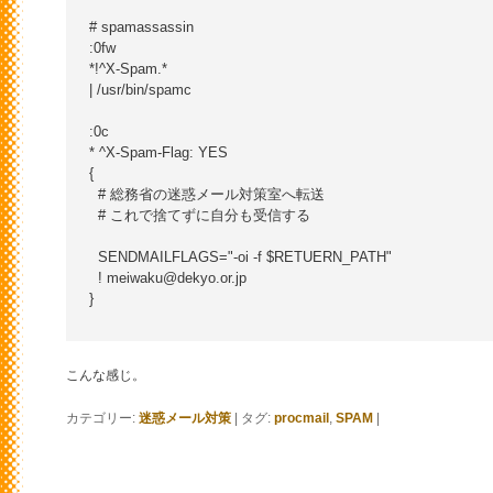
# spamassassin

:0fw

*!^X-Spam.* 

| /usr/bin/spamc

:0c

* ^X-Spam-Flag: YES

{

  # 総務省の迷惑メール対策室へ転送

  # これで捨てずに自分も受信する

  SENDMAILFLAGS="-oi -f $RETUERN_PATH"

  ! meiwaku@dekyo.or.jp

}

こんな感じ。
カテゴリー:
迷惑メール対策
|
タグ:
procmail
,
SPAM
|