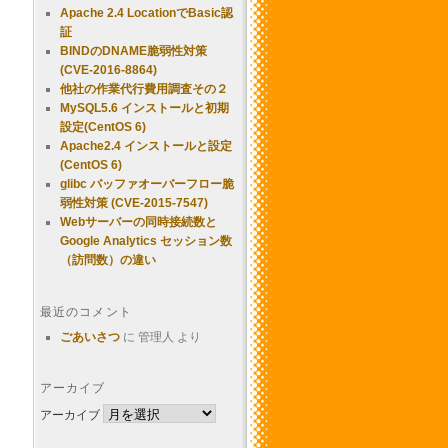
Apache 2.4 LocationでBasic認
証
BINDのDNAME脆弱性対策
(CVE-2016-8864)
他社の作業代行費用調査その２
MySQL5.6 インストールと初期
設定(CentOS 6)
Apache2.4 インストールと設定
(CentOS 6)
glibc バッファオーバーフロー脆
弱性対策 (CVE-2015-7547)
Webサーバーの同時接続数と
Google Analytics セッション数
（訪問数）の違い
最近のコメント
ごあいさつ
に
管理人
より
アーカイブ
アーカイブ