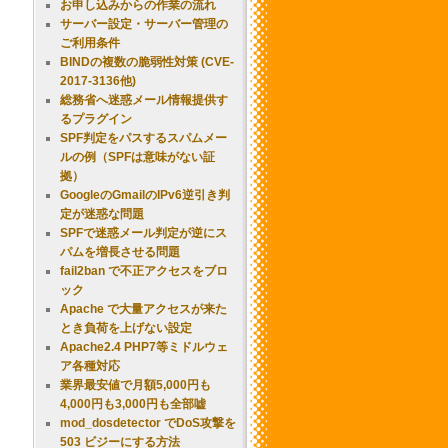
お申し込みからの作業の流れ
サーバー設定・サーバー管理の
ご利用条件
BINDの複数の脆弱性対策 (CVE-
2017-3136他)
総務省へ迷惑メール情報提供す
るプラグイン
SPF判定をパスするスパムメー
ルの例（SPFは意味がない証
拠）
GoogleのGmailのIPv6逆引き判
定が迷惑な問題
SPFで迷惑メール判定が逆にス
パムを増長させる問題
fail2ban で不正アクセスをブロ
ック
Apache で大量アクセスが来た
とき負荷を上げない設定
Apache2.4 PHP7等ミドルウェ
ア各種対応
業界最安値で月額5,000円も
4,000円も3,000円も全部嘘
mod_dosdetector でDoS攻撃を
503 ビジーにする方法