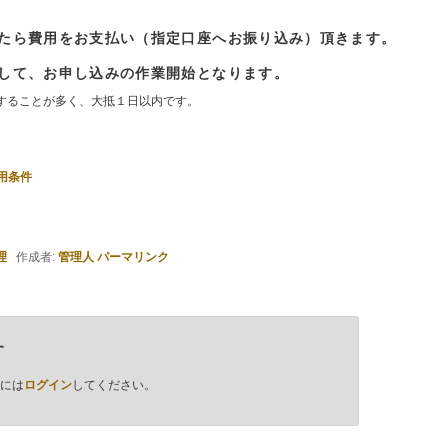
したら費用をお支払い（指定口座へお振り込み）頂きます。
まして、お申し込みの作業開始となります。
することが多く、大抵１日以内です。
用条件
理
作成者:
管理人
パーマリンク
す
には
ログイン
してください。