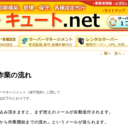
事業者情報
お支払
サイトマップ
投稿ナビゲーショ
←
前へ
次へ
→
作業の流れ
ーマネージメント（保守契約）に関して
は以下のとおりです。
し込み頂きますと、まず控えのメールが自動送付されます。
認から作業開始までの流れ」というメールが送られます。