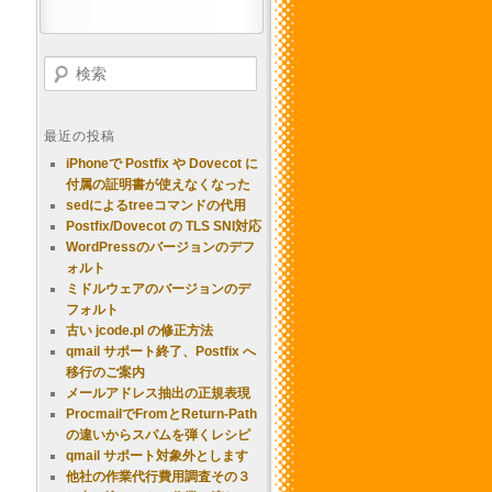
検索
最近の投稿
iPhoneで Postfix や Dovecot に
付属の証明書が使えなくなった
sedによるtreeコマンドの代用
Postfix/Dovecot の TLS SNI対応
WordPressのバージョンのデフ
ォルト
ミドルウェアのバージョンのデ
フォルト
古い jcode.pl の修正方法
qmail サポート終了、Postfix へ
移行のご案内
メールアドレス抽出の正規表現
ProcmailでFromとReturn-Path
の違いからスパムを弾くレシピ
qmail サポート対象外とします
他社の作業代行費用調査その３