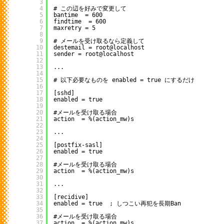
3
4
# この辺を好みで変更して
5
bantime  = 600
6
findtime  = 600
7
maxretry = 5
8
9
# メールを受け取るなら定義して
10
destemail = root@localhost
11
sender = root@localhost
12
13
...
14
15
# 以下必要なものを enabled = true にするだけ
16
17
[sshd]
18
enabled = true
19
20
#メールを受け取る場合
21
action  = %(action_mw)s
22
23
...
24
25
[postfix-sasl]
26
enabled = true
27
28
#メールを受け取る場合
29
action  = %(action_mw)s
30
31
...
32
33
[recidive]
34
enabled = true  ; しつこい再犯を長期Ban
35
36
#メールを受け取る場合
37
action  = %(action_mw)s