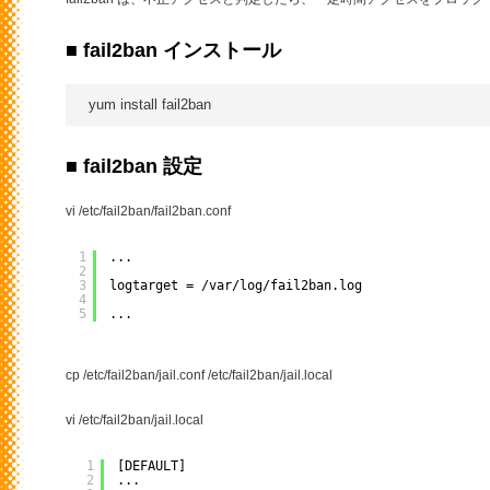
■ fail2ban インストール
■ fail2ban 設定
vi /etc/fail2ban/fail2ban.conf
1
...
2
3
logtarget = /var/log/fail2ban.log
4
5
...
cp /etc/fail2ban/jail.conf /etc/fail2ban/jail.local
vi /etc/fail2ban/jail.local
1
[DEFAULT]
2
...